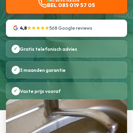
NU BEREIKBAAR
BEL 085 019 57 05
4,8
★★★★★
568 Google reviews
✓
Gratis telefonisch advies
✓
3 maanden garantie
✓
Vaste prijs vooraf