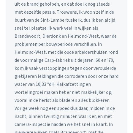
uit de brand geholpen, en dat doe ik nog steeds
met dezelfde passie. Trouwens, ik woon zelf in de
buurt van de Sint-Lambertuskerk, dus ik ben altijd
snel ter plaatse. Ik werk veel in wijken als
Brandevoort, Dierdonk en Helmond-West, waar de
problemen per bouwperiode verschillen. In
Helmond-West, met die oude arbeidershuizen rond
de voormalige Carp-fabriek uit de jaren '60 en '70,
kom ik vaak verstoppingen tegen door verouderde
gietijzeren leidingen die corroderen door onze hard
water van 10,33 °dH. Kalkafzetting en
wortelingroei maken het er niet makkelijker op,
vooral in de herfst als bladeren alles blokkeren.
Vorige week nog een spoedklus daar, midden in de
nacht, binnen twintig minuten was ik er, en met
camera-inspectie hadden we het snel in kaart. In
nieuwere wijken zoals Brandevoort, met die