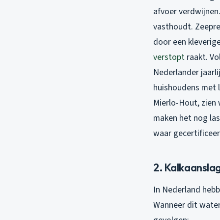
afvoer verdwijnen
vasthoudt. Zeepre
door een kleverige
verstopt
raakt. Vo
Nederlander jaarl
huishoudens met l
Mierlo-Hout, zien
maken het nog last
waar gecertificee
2. Kalkaansla
In Nederland hebbe
Wanneer dit water 