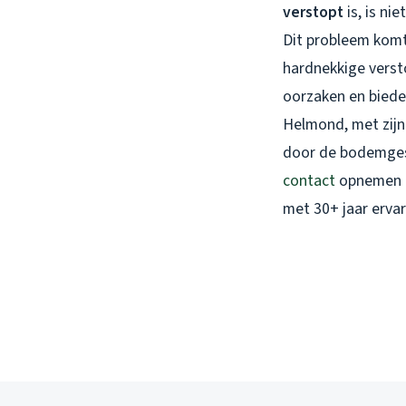
verstopt
is, is ni
Dit probleem komt
hardnekkige versto
oorzaken en biede
Helmond, met zijn
door de bodemgest
contact
opnemen
met 30+ jaar ervar