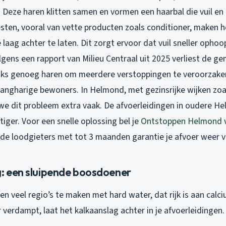
. Deze haren klitten samen en vormen een haarbal die vuil en
sten, vooral van vette producten zoals conditioner, maken 
 laag achter te laten. Dit zorgt ervoor dat vuil sneller opho
lgens een rapport van Milieu Centraal uit 2025 verliest de g
ijks genoeg haren om meerdere verstoppingen te veroorzaken
angharige bewoners. In Helmond, met gezinsrijke wijken zo
 we dit probleem extra vaak. De afvoerleidingen in oudere 
iger. Voor een snelle oplossing bel je
Ontstoppen Helmond
rde loodgieters met tot 3 maanden garantie je afvoer weer v
g: een sluipende boosdoener
n veel regio’s te maken met hard water, dat rijk is aan cal
verdampt, laat het kalkaanslag achter in je afvoerleidingen. 