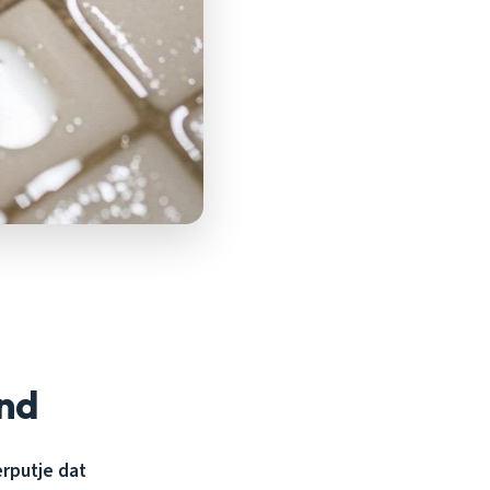
nd
rputje dat