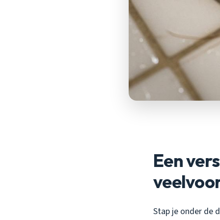
Een ver
veelvoo
Stap je onder de d