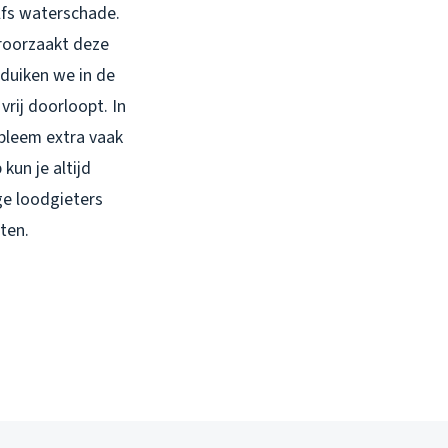
elfs waterschade.
roorzaakt deze
 duiken we in de
rij doorloopt. In
obleem extra vaak
un je altijd
ge loodgieters
ten.