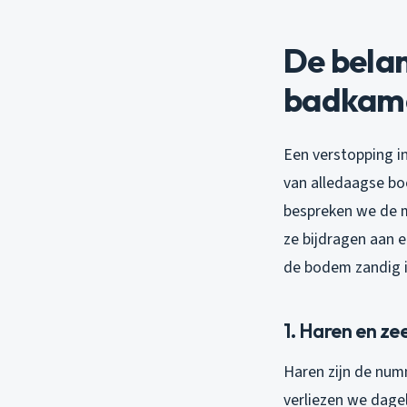
De belan
badkame
Een verstopping in
van alledaagse bo
bespreken we de m
ze bijdragen aan 
de bodem zandig i
1. Haren en ze
Haren zijn de nu
verliezen we dage