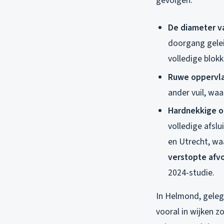
gevolgen:
De diameter va
doorgang gelei
volledige blokk
Ruwe oppervla
ander vuil, wa
Hardnekkige o
volledige afslu
en Utrecht, wa
verstopte afv
2024-studie.
In Helmond, gelege
vooral in wijken z