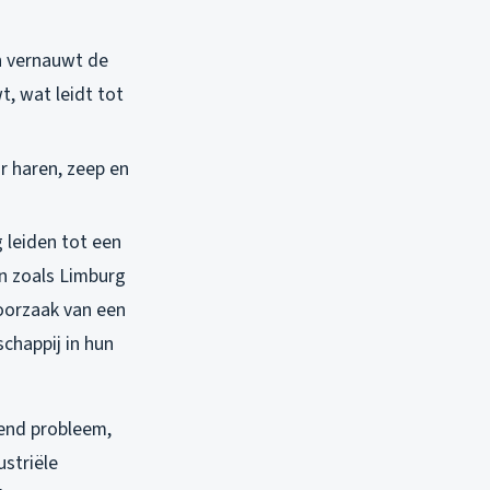
n vernauwt de
, wat leidt tot
 haren, zeep en
.
 leiden tot een
en zoals Limburg
oorzaak van een
chappij in hun
pend probleem,
ustriële