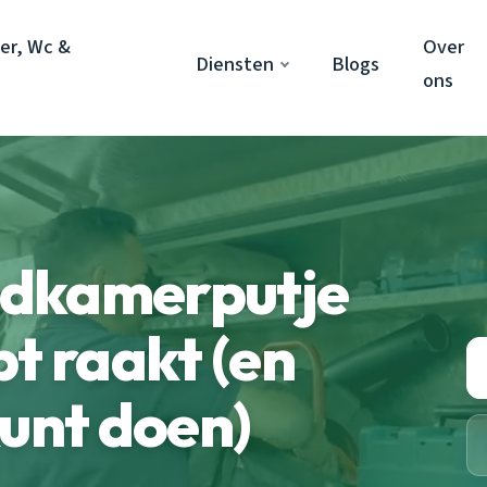
er, Wc &
Over
Diensten
Blogs
ons
adkamerputje
pt raakt (en
kunt doen)