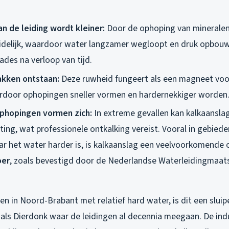
n de leiding wordt kleiner:
Door de ophoping van minerale
delijk, waardoor water langzamer wegloopt en druk opbouwt
ades na verloop van tijd.
kken ontstaan:
Deze ruwheid fungeert als een magneet voor
ardoor ophopingen sneller vormen en hardernekkiger worden
phopingen vormen zich:
In extreme gevallen kan kalkaanslag
iting, wat professionele ontkalking vereist. Vooral in gebied
ar het water harder is, is kalkaanslag een veelvoorkomende 
oer
, zoals bevestigd door de Nederlandse Waterleidingmaats
n in Noord-Brabant met relatief hard water, is dit een slui
oals Dierdonk waar de leidingen al decennia meegaan. De ind