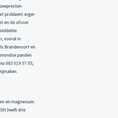
 zeepresten
het probleem erger
opt en de
afvoer
emiddelde
, vooral in
als Brandevoort en
Helmondse panden
via
085 019 57 05
,
rijmaken.
cium en magnesium.
Dit heeft drie