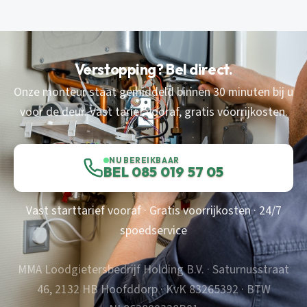
Verstopping? Bel direct.
Onze monteur staat gemiddeld binnen 30 minuten bij u
voor de deur. Vast tarief vooraf, gratis voorrijkosten.
NU BEREIKBAAR
BEL 085 019 57 05
Vast starttarief vooraf · Gratis voorrijkosten · 24/7
spoedservice
MMA Loodgietersbedrijf Holding B.V. · Saturnusstraat
46, 2132 HB Hoofddorp · KvK 83265392 · BTW