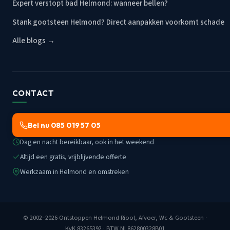
Expert verstopt bad Helmond: wanneer bellen?
Stank gootsteen Helmond? Direct aanpakken voorkomt schade
Alle blogs →
CONTACT
Bel nu 085 019 57 05
Dag en nacht bereikbaar, ook in het weekend
Altijd een gratis, vrijblijvende offerte
Werkzaam in Helmond en omstreken
© 2002–2026
Ontstoppen Helmond Riool, Afvoer, Wc & Gootsteen
·
KvK 83265392 · BTW NL862800328B01