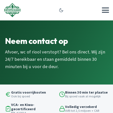
Neem contact op
Afvoer, wc of riool verstopt? Bel ons direct. Wij zijn
24/7 bereikbaar en staan gemiddeld binnen 30
minuten bij u voor de deur.
Gratis voorrijkosten
Binnen 30 min ter plaatse
Ook bij spoed
Bij spoed vaak al mogelijk
VCA- en Kiwa-
Volledig verzekerd
gecertificeerd
AVB tot 2,5 miljoen + CAR
BRL K10014