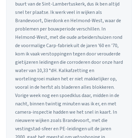
buurt van de Sint-Lambertuskerk, dus ik ben altijd
snel ter plaatse. Ik werk veel in wijken als
Brandevoort, Dierdonk en Helmond-West, waar de
problemen per bouwperiode verschillen. In
Helmond-West, met die oude arbeidershuizen rond
de voormalige Carp-fabriek uit de jaren '60 en '70,
kom ik vaak verstoppingen tegen door verouderde
gietijzeren leidingen die corroderen door onze hard
water van 10,33 °dH. Kalkafzetting en
wortelingroei maken het er niet makkelijker op,
vooral in de herfst als bladeren alles blokkeren.
Vorige week nog een spoedklus daar, midden in de
nacht, binnen twintig minuten was ik er, en met
camera-inspectie hadden we het snel in kaart. In
nieuwere wijken zoals Brandevoort, met die
vestingstad-sfeer en PE-leidingen uit de jaren
2000, gaat het meestal om vetophoping in