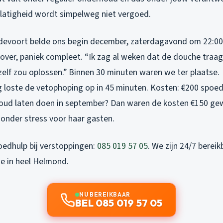
alatigheid wordt simpelweg niet vergoed.
ndevoort belde ons begin december, zaterdagavond om 22:00
p over, paniek compleet. “Ik zag al weken dat de douche traa
zelf zou oplossen.” Binnen 30 minuten waren we ter plaatse.
 loste de vetophoping op in 45 minuten. Kosten: €200 spoed
oud laten doen in september? Dan waren de kosten €150 ge
onder stress voor haar gasten.
oedhulp bij verstoppingen:
085 019 57 05
. We zijn 24/7 berei
se in heel Helmond.
NU BEREIKBAAR
BEL 085 019 57 05