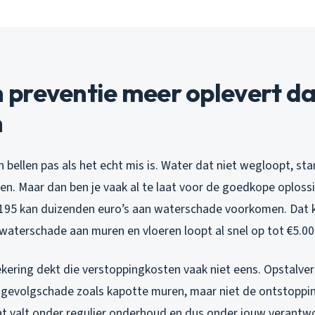
preventie meer oplevert d
n
ellen pas als het echt mis is. Water dat niet wegloopt, sta
en. Maar dan ben je vaak al te laat voor de goedkope oploss
-195 kan duizenden euro’s aan waterschade voorkomen. Dat k
waterschade aan muren en vloeren loopt al snel op tot €5.00
ekering dekt die verstoppingkosten vaak niet eens. Opstalve
gevolgschade zoals kapotte muren, maar niet de ontstopping
Dat valt onder regulier onderhoud en dus onder jouw verantwo