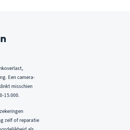
an
nkoverlast,
ing. Een camera-
linkt misschien
0-15.000.
rzekeringen
 zelf of reparatie
ordelijkheid als