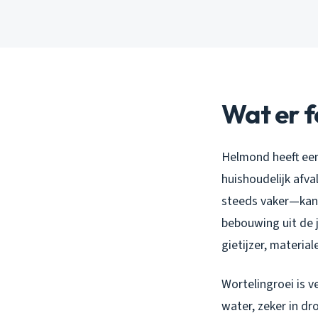
Wat er f
Helmond heeft een
huishoudelijk afva
steeds vaker—kan
bebouwing uit de j
gietijzer, materia
Wortelingroei is 
water, zeker in dr