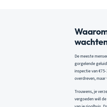
Waarom 
wachte
De meeste mensen b
gorgelende geluid
inspectie van €75
overdreven, maar 
Trouwens, je verz
vergoeden wél de 
van je rioolbuis. 