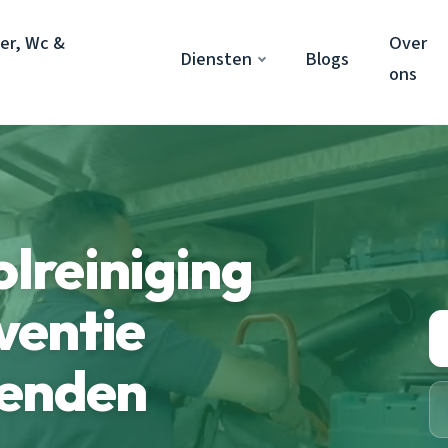
er, Wc &
Over
Diensten
Blogs
ons
olreiniging
ventie
zenden