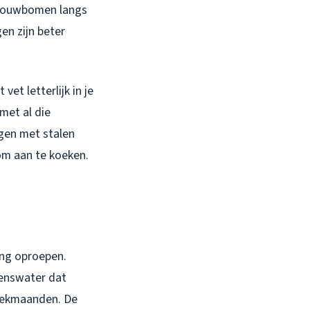
wbouwbomen langs
gen zijn beter
et letterlijk in je
 met al die
ngen met stalen
 om aan te koeken.
ing oproepen.
denswater dat
iekmaanden. De