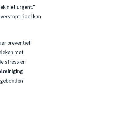
ek niet urgent.”
verstopt riool kan
aar preventief
eleken met
de stress en
olreiniging
nsgebonden