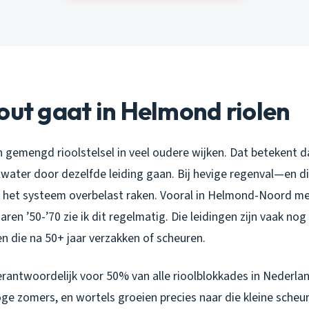
out gaat in Helmond riolen
 gemengd rioolstelsel in veel oudere wijken. Dat betekent 
lwater door dezelfde leiding gaan. Bij hevige regenval—en di
 het systeem overbelast raken. Vooral in Helmond-Noord m
aren ’50-’70 zie ik dit regelmatig. Die leidingen zijn vaak nog
len die na 50+ jaar verzakken of scheuren.
verantwoordelijk voor 50% van alle rioolblokkades in Nederl
oge zomers, en wortels groeien precies naar die kleine scheurtj