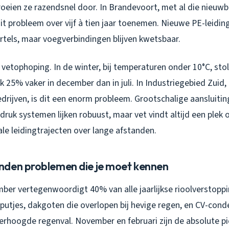
oeien ze razendsnel door. In Brandevoort, met al die nieu
 dit probleem over vijf à tien jaar toenemen. Nieuwe PE-leidin
tels, maar voegverbindingen blijven kwetsbaar.
etophoping. In de winter, bij temperaturen onder 10°C, stolt v
ik 25% vaker in december dan in juli. In Industriegebied Zuid,
drijven, is dit een enorm probleem. Grootschalige aansluiti
druk systemen lijken robuust, maar vet vindt altijd een plek
ale leidingtrajecten over lange afstanden.
den problemen die je moet kennen
ber vertegenwoordigt 40% van alle jaarlijkse rioolverstopp
rputjes, dakgoten die overlopen bij hevige regen, en CV-con
hoogde regenval. November en februari zijn de absolute p