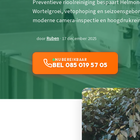
Preventieve rioolreiniging bespaart Helmon
Wortelgroei, vetophoping en seizoensgeb
moderne camera-inspectie en hoogdrukreini
door
Ruben
· 17 december 2025
NU BEREIKBAAR
BEL 085 019 57 05