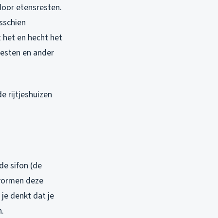
door etensresten.
isschien
t het en hecht het
resten en ander
e rijtjeshuizen
 de sifon (de
 vormen deze
 je denkt dat je
n.