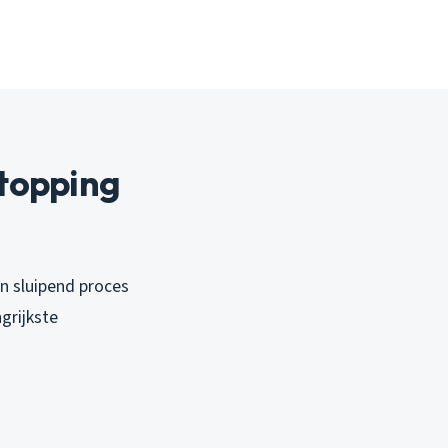
topping
n sluipend proces
grijkste