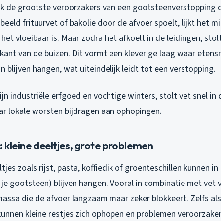
vaak de grootste veroorzakers van een gootsteenverstopping 
beeld frituurvet of bakolie door de afvoer spoelt, lijkt het m
et vloeibaar is. Maar zodra het afkoelt in de leidingen, stol
kant van de buizen. Dit vormt een kleverige laag waar etens
an blijven hangen, wat uiteindelijk leidt tot een verstopping.
jn industriële erfgoed en vochtige winters, stolt vet snel in d
aar lokale worsten bijdragen aan ophopingen.
: kleine deeltjes, grote problemen
jes zoals rijst, pasta, koffiedik of groenteschillen kunnen in
je gootsteen) blijven hangen. Vooral in combinatie met vet
massa die de afvoer langzaam maar zeker blokkeert. Zelfs als
 kunnen kleine restjes zich ophopen en problemen veroorzake