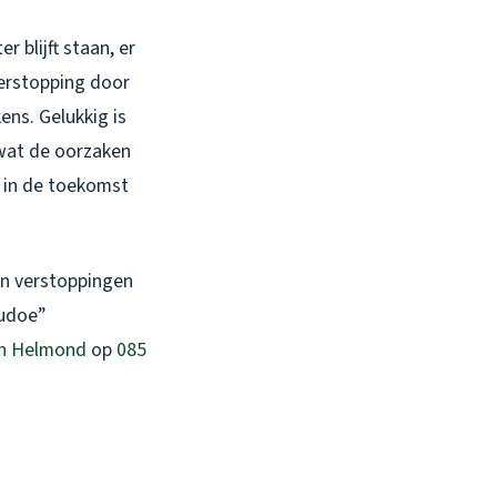
 blijft staan, er
verstopping door
ns. Gelukkig is
 wat de oorzaken
t in de toekomst
jn verstoppingen
oudoe”
n Helmond
op
085