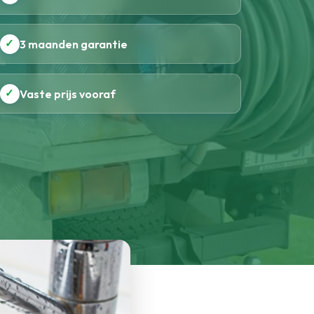
✓
3 maanden garantie
✓
Vaste prijs vooraf