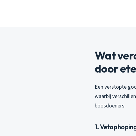
Wat ver
door et
Een verstopte goo
waarbij verschille
boosdoeners.
1. Vetophoping