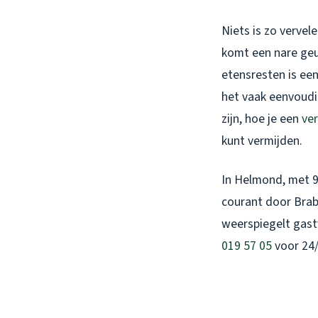
Niets is zo vervel
komt een nare geu
etensresten is ee
het vaak eenvoudig
zijn, hoe je een
ve
kunt vermijden.
In Helmond, met 9
courant door Brab
weerspiegelt gast
019 57 05
voor 24/