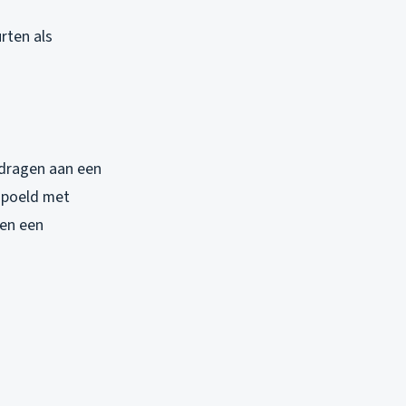
rten als
jdragen aan een
spoeld met
ten een