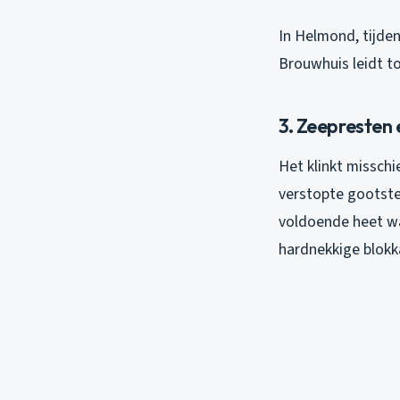
In Helmond, tijden
Brouwhuis leidt t
3. Zeepresten
Het klinkt missch
verstopte gootst
voldoende heet wa
hardnekkige blok