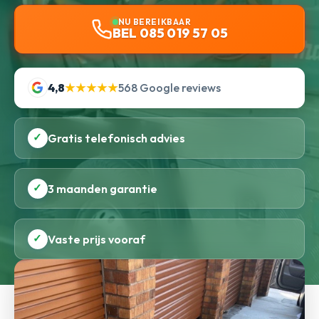
NU BEREIKBAAR
BEL 085 019 57 05
4,8
★★★★★
568 Google reviews
✓
Gratis telefonisch advies
✓
3 maanden garantie
✓
Vaste prijs vooraf