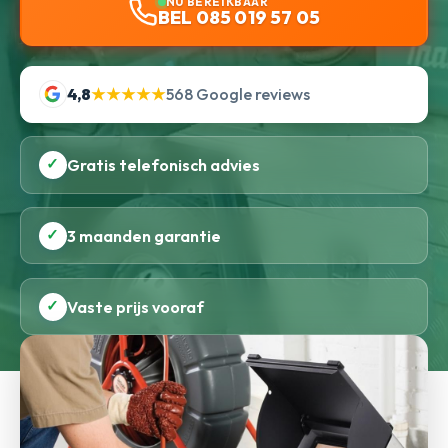
NU BEREIKBAAR
BEL 085 019 57 05
4,8
★★★★★
568 Google reviews
✓
Gratis telefonisch advies
✓
3 maanden garantie
✓
Vaste prijs vooraf