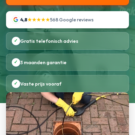
4,8
★★★★★
568 Google reviews
✓
Gratis telefonisch advies
✓
3 maanden garantie
✓
Vaste prijs vooraf