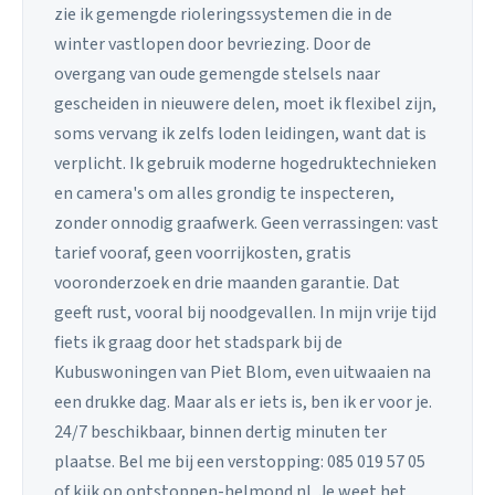
zie ik gemengde rioleringssystemen die in de
winter vastlopen door bevriezing. Door de
overgang van oude gemengde stelsels naar
gescheiden in nieuwere delen, moet ik flexibel zijn,
soms vervang ik zelfs loden leidingen, want dat is
verplicht. Ik gebruik moderne hogedruktechnieken
en camera's om alles grondig te inspecteren,
zonder onnodig graafwerk. Geen verrassingen: vast
tarief vooraf, geen voorrijkosten, gratis
vooronderzoek en drie maanden garantie. Dat
geeft rust, vooral bij noodgevallen. In mijn vrije tijd
fiets ik graag door het stadspark bij de
Kubuswoningen van Piet Blom, even uitwaaien na
een drukke dag. Maar als er iets is, ben ik er voor je.
24/7 beschikbaar, binnen dertig minuten ter
plaatse. Bel me bij een verstopping: 085 019 57 05
of kijk op ontstoppen-helmond.nl. Je weet het