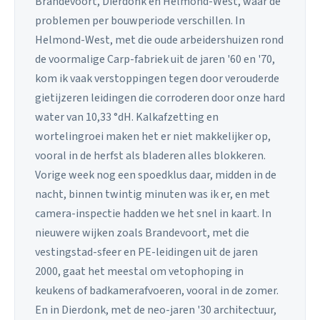
Brandevoort, Dierdonk en Helmond-West, waar de
problemen per bouwperiode verschillen. In
Helmond-West, met die oude arbeidershuizen rond
de voormalige Carp-fabriek uit de jaren '60 en '70,
kom ik vaak verstoppingen tegen door verouderde
gietijzeren leidingen die corroderen door onze hard
water van 10,33 °dH. Kalkafzetting en
wortelingroei maken het er niet makkelijker op,
vooral in de herfst als bladeren alles blokkeren.
Vorige week nog een spoedklus daar, midden in de
nacht, binnen twintig minuten was ik er, en met
camera-inspectie hadden we het snel in kaart. In
nieuwere wijken zoals Brandevoort, met die
vestingstad-sfeer en PE-leidingen uit de jaren
2000, gaat het meestal om vetophoping in
keukens of badkamerafvoeren, vooral in de zomer.
En in Dierdonk, met de neo-jaren '30 architectuur,