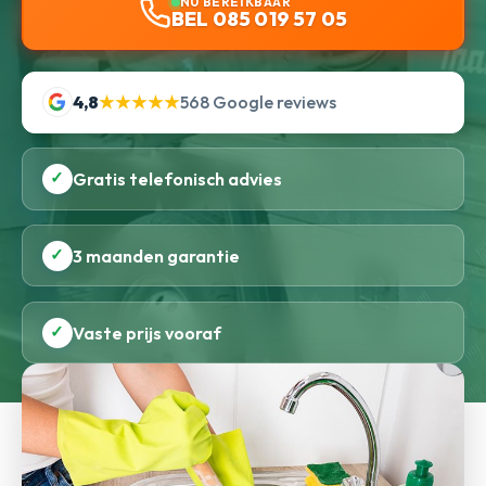
NU BEREIKBAAR
BEL 085 019 57 05
4,8
★★★★★
568 Google reviews
✓
Gratis telefonisch advies
✓
3 maanden garantie
✓
Vaste prijs vooraf