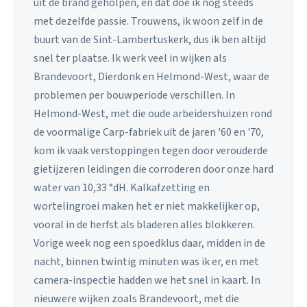
uit de brand geholpen, en dat doe ik nog steeds
met dezelfde passie. Trouwens, ik woon zelf in de
buurt van de Sint-Lambertuskerk, dus ik ben altijd
snel ter plaatse. Ik werk veel in wijken als
Brandevoort, Dierdonk en Helmond-West, waar de
problemen per bouwperiode verschillen. In
Helmond-West, met die oude arbeidershuizen rond
de voormalige Carp-fabriek uit de jaren '60 en '70,
kom ik vaak verstoppingen tegen door verouderde
gietijzeren leidingen die corroderen door onze hard
water van 10,33 °dH. Kalkafzetting en
wortelingroei maken het er niet makkelijker op,
vooral in de herfst als bladeren alles blokkeren.
Vorige week nog een spoedklus daar, midden in de
nacht, binnen twintig minuten was ik er, en met
camera-inspectie hadden we het snel in kaart. In
nieuwere wijken zoals Brandevoort, met die