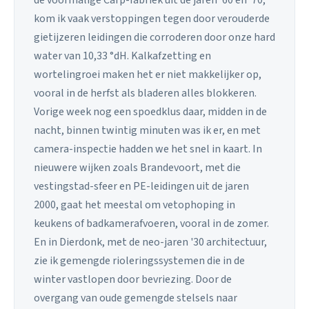
de voormalige Carp-fabriek uit de jaren '60 en '70,
kom ik vaak verstoppingen tegen door verouderde
gietijzeren leidingen die corroderen door onze hard
water van 10,33 °dH. Kalkafzetting en
wortelingroei maken het er niet makkelijker op,
vooral in de herfst als bladeren alles blokkeren.
Vorige week nog een spoedklus daar, midden in de
nacht, binnen twintig minuten was ik er, en met
camera-inspectie hadden we het snel in kaart. In
nieuwere wijken zoals Brandevoort, met die
vestingstad-sfeer en PE-leidingen uit de jaren
2000, gaat het meestal om vetophoping in
keukens of badkamerafvoeren, vooral in de zomer.
En in Dierdonk, met de neo-jaren '30 architectuur,
zie ik gemengde rioleringssystemen die in de
winter vastlopen door bevriezing. Door de
overgang van oude gemengde stelsels naar