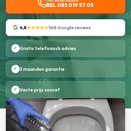
NU BEREIKBAAR
BEL 085 019 57 05
4,8
★★★★★
568 Google reviews
✓
Gratis telefonisch advies
✓
3 maanden garantie
✓
Vaste prijs vooraf