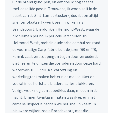
uit de brand geholpen, en dat doe ik nog steeds
met dezelfde passie. Trouwens, ik woon zelf in de
buurt van de Sint-Lambertuskerk, dus ik ben altijd
snel ter plaatse. Ik werk veel in wijken als
Brandevoort, Dierdonk en Helmond-West, waar de
problemen per bouwperiode verschillen. In
Helmond-West, met die oude arbeidershuizen rond
de voormalige Carp-fabriek uit de jaren '60 en '70,
kom ik vaak verstoppingen tegen door verouderde
gietijzeren leidingen die corroderen door onze hard
water van 10,33 °dH. Kalkafzetting en
wortelingroei maken het er niet makkelijker op,
vooral in de herfst als bladeren alles blokkeren.
Vorige week nog een spoedklus daar, midden in de
nacht, binnen twintig minuten was ik er, en met
camera-inspectie hadden we het snel in kaart. In
nieuwere wijken zoals Brandevoort, met die