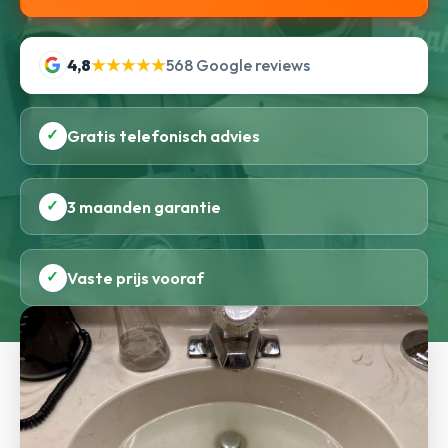
4,8
★★★★★
568 Google reviews
✓
Gratis telefonisch advies
✓
3 maanden garantie
✓
Vaste prijs vooraf