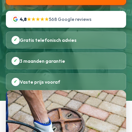
4,8
★★★★★
568 Google reviews
✓
Gratis telefonisch advies
✓
3 maanden garantie
✓
Vaste prijs vooraf